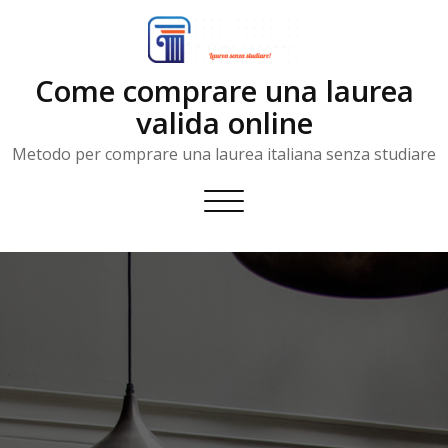
Skip
to
content
Come comprare una laurea
valida online
Metodo per comprare una laurea italiana senza studiare
Toggle
navigation