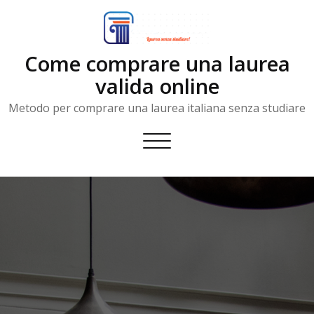
Skip
to
content
Come comprare una laurea
valida online
Metodo per comprare una laurea italiana senza studiare
Toggle
navigation