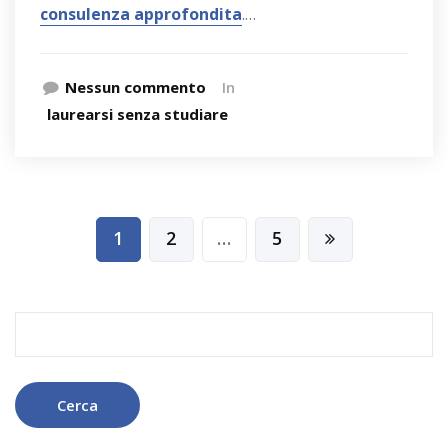
consulenza approfondita
.…
Nessun commento
In
laurearsi senza studiare
Navigazione
1
2
…
5
articoli
Ricerca
per: