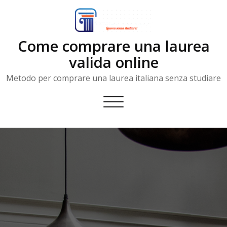
Skip
to
content
Come comprare una laurea
valida online
Metodo per comprare una laurea italiana senza studiare
Toggle
navigation