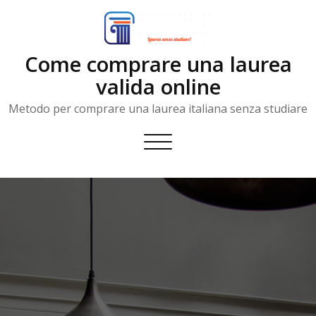
Skip
to
content
Come comprare una laurea
valida online
Metodo per comprare una laurea italiana senza studiare
Toggle
navigation