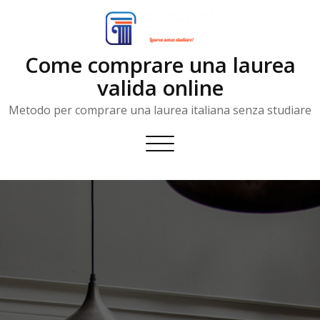
Skip
to
content
Come comprare una laurea
valida online
Metodo per comprare una laurea italiana senza studiare
Toggle
navigation