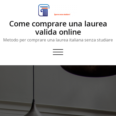
Skip
to
content
Come comprare una laurea
valida online
Metodo per comprare una laurea italiana senza studiare
Toggle
navigation