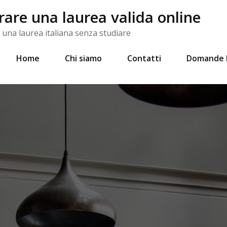
re una laurea valida online
na laurea italiana senza studiare
Home
Chi siamo
Contatti
Domande 