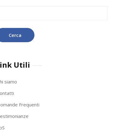
icerca
r:
ink Utili
hi siamo
ontatti
omande Frequenti
estimonianze
oS