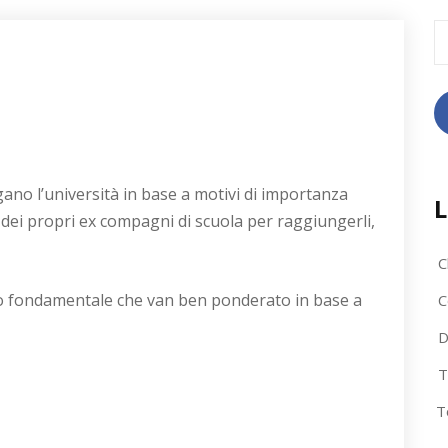
R
pe
gano l’università in base a motivi di importanza
L
 dei propri ex compagni di scuola per raggiungerli,
C
asso fondamentale che van ben ponderato in base a
C
D
T
T