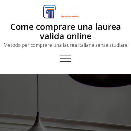
Skip
to
content
Come comprare una laurea
valida online
Metodo per comprare una laurea italiana senza studiare
Toggle
navigation