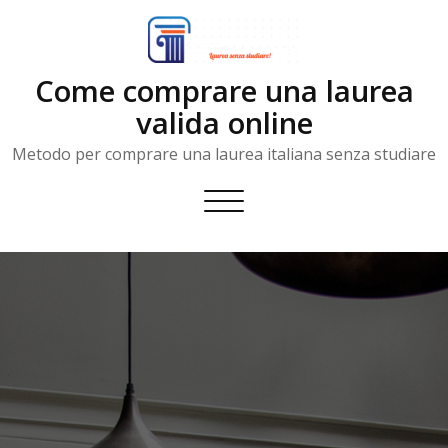
Skip
to
content
Come comprare una laurea
valida online
Metodo per comprare una laurea italiana senza studiare
Toggle
navigation