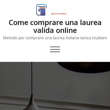
Skip
to
content
Come comprare una laurea
valida online
Metodo per comprare una laurea italiana senza studiare
Toggle
navigation