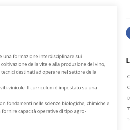
R
pe
ce una formazione interdisciplinare sui
L
a coltivazione della vite e alla produzione del vino,
cnici destinati ad operare nel settore della
C
C
viti-vinicole. Il curriculum è impostato su una
D
(con fondamenti nelle scienze biologiche, chimiche e
T
 a fornire capacità operative di tipo agro-
T