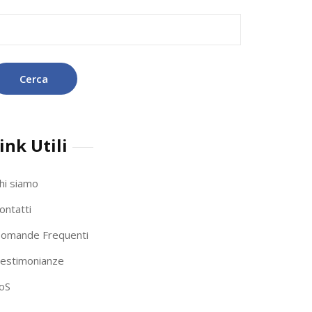
icerca
r:
ink Utili
hi siamo
ontatti
omande Frequenti
estimonianze
oS