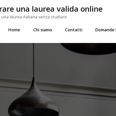
re una laurea valida online
na laurea italiana senza studiare
Home
Chi siamo
Contatti
Domande 