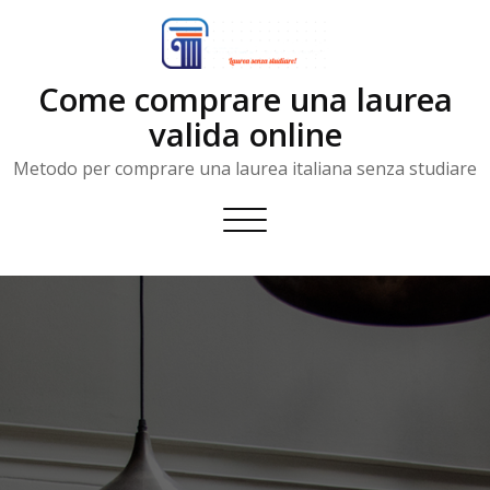
Skip
to
content
Come comprare una laurea
valida online
Metodo per comprare una laurea italiana senza studiare
Toggle
navigation