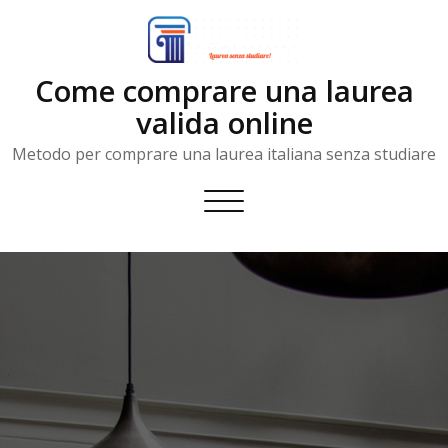
Skip
to
content
Come comprare una laurea
valida online
Metodo per comprare una laurea italiana senza studiare
Toggle
navigation