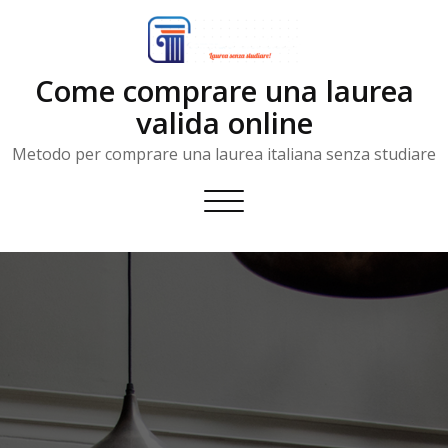
Skip
to
content
Come comprare una laurea
valida online
Metodo per comprare una laurea italiana senza studiare
Toggle
navigation