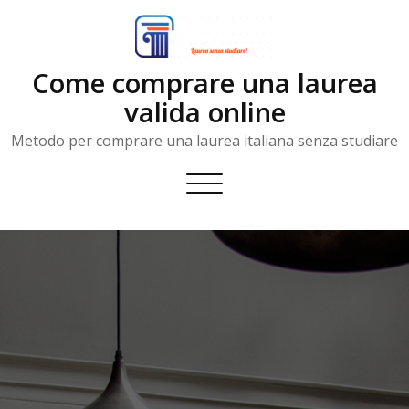
Skip
to
content
Come comprare una laurea
valida online
Metodo per comprare una laurea italiana senza studiare
Toggle
navigation