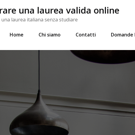
re una laurea valida online
na laurea italiana senza studiare
Home
Chi siamo
Contatti
Domande 