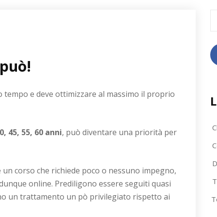
R
pe
 può!
oco tempo e deve ottimizzare al massimo il proprio
L
C
0, 45, 55, 60 anni
, può diventare una priorità per
C
D
è un corso che richiede poco o nessuno impegno,
T
dunque online. Prediligono essere seguiti quasi
o un trattamento un pò privilegiato rispetto ai
T