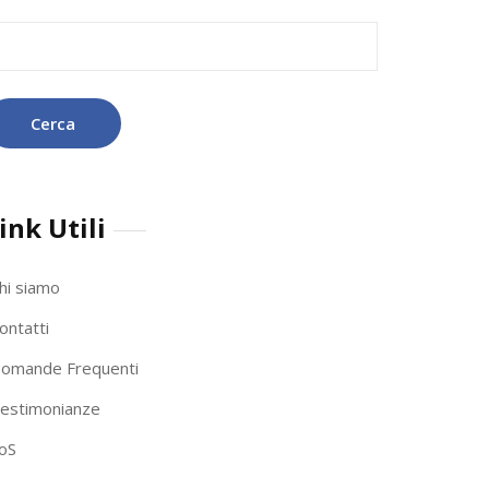
icerca
r:
ink Utili
hi siamo
ontatti
omande Frequenti
estimonianze
oS