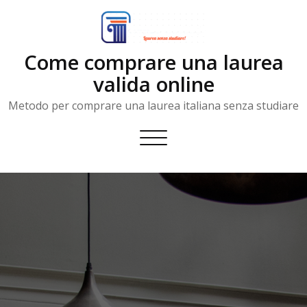
Skip
to
content
Come comprare una laurea
valida online
Metodo per comprare una laurea italiana senza studiare
Toggle
navigation