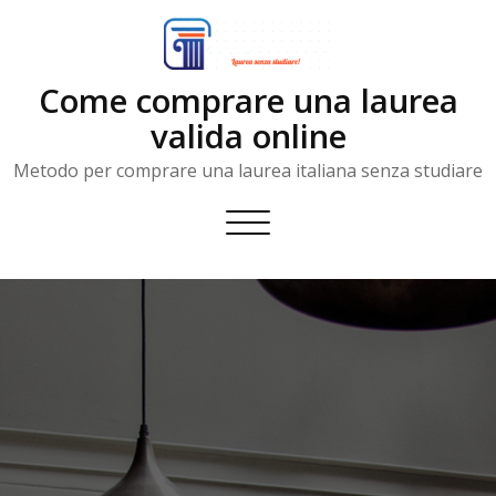
Skip
to
content
Come comprare una laurea
valida online
Metodo per comprare una laurea italiana senza studiare
Toggle
navigation