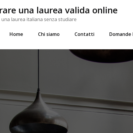
re una laurea valida online
na laurea italiana senza studiare
Home
Chi siamo
Contatti
Domande 