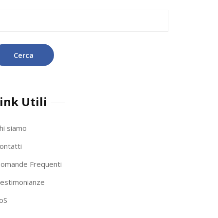
icerca
r:
ink Utili
hi siamo
ontatti
omande Frequenti
estimonianze
oS