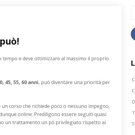
R
pe
 può!
oco tempo e deve ottimizzare al massimo il proprio
L
C
0, 45, 55, 60 anni
, può diventare una priorità per
C
D
è un corso che richiede poco o nessuno impegno,
T
dunque online. Prediligono essere seguiti quasi
o un trattamento un pò privilegiato rispetto ai
T