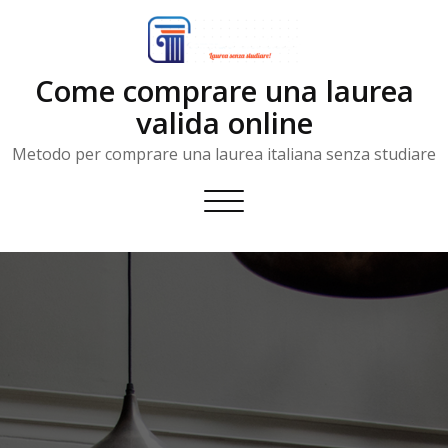
Skip
to
content
Come comprare una laurea
valida online
Metodo per comprare una laurea italiana senza studiare
Toggle
navigation